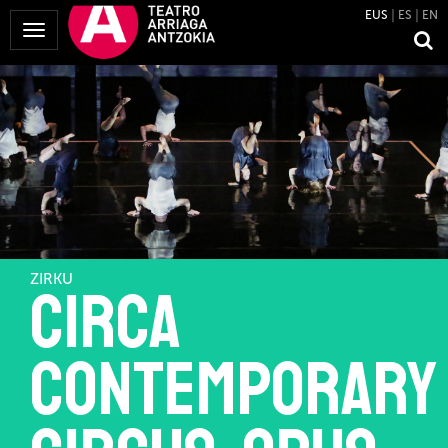
EUS
ES
EN
Menua
erakutsi
ZIRKU
Circa
Contemporary