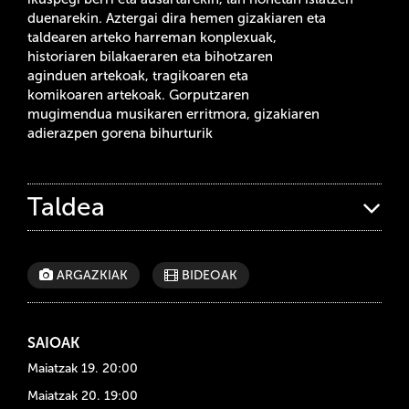
duenarekin. Aztergai dira hemen gizakiaren eta
taldearen arteko harreman konplexuak,
historiaren bilakaeraren eta bihotzaren
aginduen artekoak, tragikoaren eta
komikoaren artekoak. Gorputzaren
mugimendua musikaren erritmora, gizakiaren
adierazpen gorena bihurturik
Taldea
ARGAZKIAK
BIDEOAK
SAIOAK
Maiatzak 19. 20:00
Maiatzak
20. 19:00