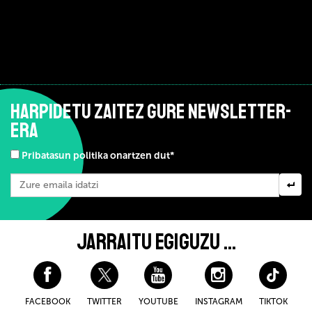
HARPIDETU ZAITEZ GURE NEWSLETTER-
ERA
Pribatasun politika onartzen dut*
JARRAITU EGIGUZU ...
FACEBOOK
TWITTER
YOUTUBE
INSTAGRAM
TIKTOK