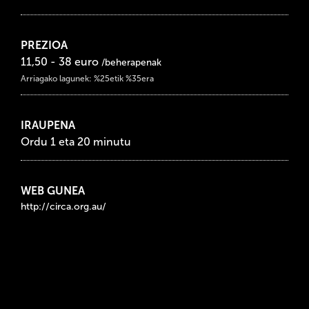
PREZIOA
11,50 - 38 euro
/beherapenak
Arriagako lagunek: %25etik %35era
IRAUPENA
Ordu 1 eta 20 minutu
WEB GUNEA
http://circa.org.au/