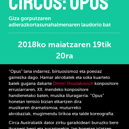
Circus: Opus
Giza gorputzaren
adierazkortasunahalmenaren laudorio bat
2018ko maiatzaren 19tik
20ra
“Opus” lana indarrez, birtuosismoz eta poesiaz
gainezka dago. Hamar akrobatek eta soka kuarteto
batek gugana dakarte
Dmitri Shostakovich
konpositore
errusiarraren, XX. mendeko konpositore
handienetako baten, musika liluragarria. “Opus”
honetan tentsio bizian elkartzen dira
musikaren dramatismoa, muturreko
akrobaziak, mugimendu lirikoa eta talde koreografia.
Circa Australiatik dator zirku garaikideari buruzko bere
ikuspegi berri eta ausartarekin, lan honetan islatzen