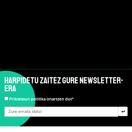
HARPIDETU ZAITEZ GURE NEWSLETTER-
ERA
Pribatasun politika onartzen dut*