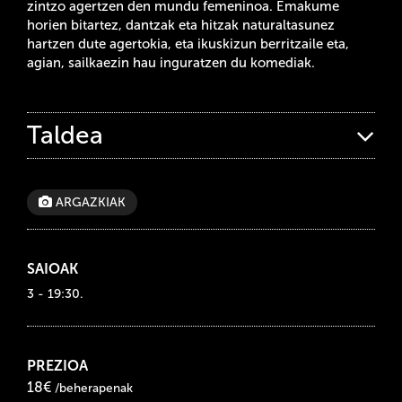
zintzo agertzen den mundu femeninoa. Emakume
horien bitartez, dantzak eta hitzak naturaltasunez
hartzen dute agertokia, eta ikuskizun berritzaile eta,
agian, sailkaezin hau inguratzen du komediak.
Taldea
ARGAZKIAK
SAIOAK
3 - 19:30.
PREZIOA
18€
/beherapenak