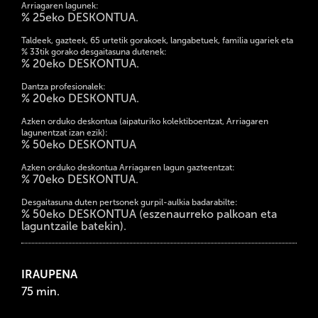
Arriagaren lagunek:
% 25eko DESKONTUA.
Taldeek, gazteek, 65 urtetik gorakoek, langabetuek, familia ugariek eta
% 33tik gorako desgaitasuna dutenek:
% 20eko DESKONTUA.
Dantza profesionalek:
% 20eko DESKONTUA.
Azken orduko deskontua (aipaturiko kolektiboentzat, Arriagaren
lagunentzat izan ezik):
% 50eko DESKONTUA
Azken orduko deskontua Arriagaren lagun gazteentzat:
% 70eko DESKONTUA.
Desgaitasuna duten pertsonek gurpil-aulkia badarabilte:
% 50eko DESKONTUA (eszenaurreko palkoan eta
laguntzaile batekin).
IRAUPENA
75 min.