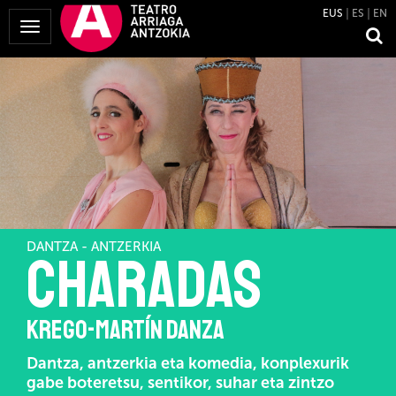
EUS
ES
EN
Menua
erakutsi
DANTZA - ANTZERKIA
CHARADAS
KREGO-MARTÍN DANZA
Dantza, antzerkia eta komedia, konplexurik
gabe boteretsu, sentikor, suhar eta zintzo