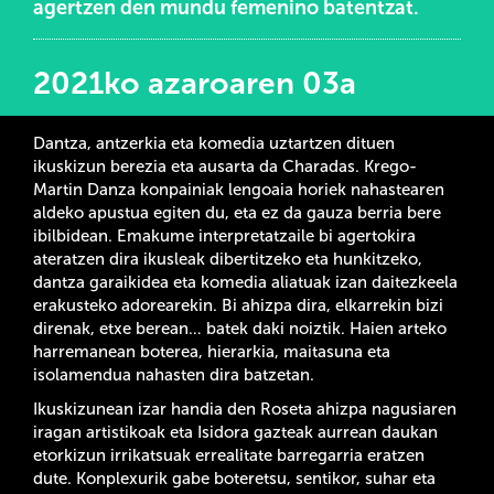
agertzen den mundu femenino batentzat.
2021ko azaroaren 03a
Dantza, antzerkia eta komedia uztartzen dituen
ikuskizun berezia eta ausarta da Charadas. Krego-
Martin Danza konpainiak lengoaia horiek nahastearen
aldeko apustua egiten du, eta ez da gauza berria bere
ibilbidean. Emakume interpretatzaile bi agertokira
ateratzen dira ikusleak dibertitzeko eta hunkitzeko,
dantza garaikidea eta komedia aliatuak izan daitezkeela
erakusteko adorearekin. Bi ahizpa dira, elkarrekin bizi
direnak, etxe berean… batek daki noiztik. Haien arteko
harremanean boterea, hierarkia, maitasuna eta
isolamendua nahasten dira batzetan.
Ikuskizunean izar handia den Roseta ahizpa nagusiaren
iragan artistikoak eta Isidora gazteak aurrean daukan
etorkizun irrikatsuak errealitate barregarria eratzen
dute. Konplexurik gabe boteretsu, sentikor, suhar eta