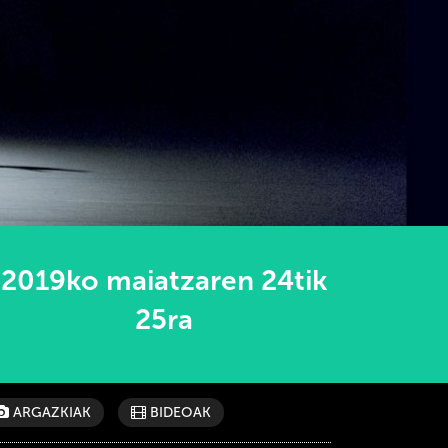
2019ko maiatzaren 24tik
25ra
ARGAZKIAK
BIDEOAK