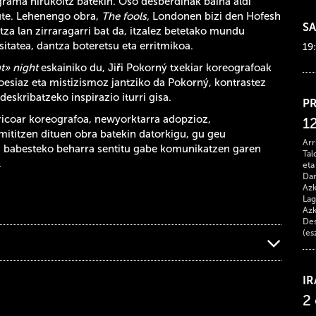
grama hirukoitz batekin. Oso desberdinak baina
aldi
ute. Lehenengo obra,
The fools,
Londonen bizi den Hofesh
SA
tza lan zirraragarri bat da, itzalez betetako mundu
sitatea, dantza boteretsu eta erritmikoa.
19
t» night
eskainiko du, Ji
ř
i Pokorný txekiar koreografoak
oesiaz eta mistizismoz jantziko da Pokorný, kontrastez
eskribatzeko inspirazio iturri gisa.
P
rricoar koreografoa, newyorktarra adopzioz,
1
mititzen dituen obra batekin datorkigu, gu geu
Arr
ta babesteko beharra sentitu gabe komunikatzen garen
Tal
.
eta
Dan
Azk
Lag
Azk
Des
(es
I
2