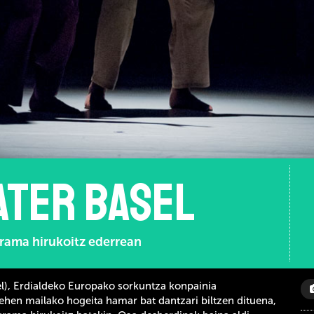
ater Basel
grama hirukoitz ederrean
l
), Erdialdeko Europako
sorkuntza konpainia
 lehen mailako hogeita
hamar bat dantzari biltzen dituena,