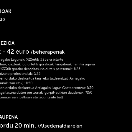
IOAK
:30
REZIOA
2 - 42 euro
/beherapenak
iagako Lagunak: %25etik %35era bitarte
deak, gazteak, 65 urtetik gorakoak, langabeak, familia ugaria
 %33tik gorako desgaitasuna duten pertsonak: %25
tzako profesionalak: %25
en orduko deskontua (aurreko taldeentzat, Arriagako
unak izan ezik): %50
en orduko deskontua Arriagako Lagun Gaztearentzat: %70
gaitasuna duten pertsonak, gurpil-aulkian daudenak: %50
zenaurrean, palkoan eta laguntzaile bat)
RAUPENA
 ordu 20 min.
/Atsedenaldiarekin