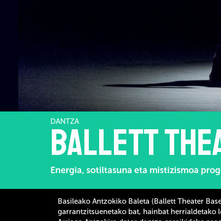
DANTZA
Ballett The
Energia, sotiltasuna eta mistizismoa pro
Basileako Antzokiko Baleta (
Ballett Theater Base
garrantzitsuenetako bat,
hainbat herrialdetako