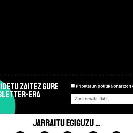
IDETU ZAITEZ GURE
Pribatasun politika onartzen 
SLETTER-ERA
JARRAITU EGIGUZU ...