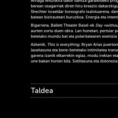
Arriaga Antzokira dator dantza garaikideko pro
berean osagarriak diren hiru kreazio
dakarzkig
Shechter israeldar koreografo txalotuarena, dan
batean bizirauteari buruzkoa. Energia eta intent
Bigarrena, Ballett Theater Basel-ek
Day «withou
aurten sortu duen obra. Lan honetan, pertsiar p
betetako mundu bat eta polaritatearen esentzia d
Azkenik,
This is everything
. Bryan Arias puerto
lasaitasuna eta bene-benetako intimitatea trans
garena izanik elkarrekin egiaz, modu irekian e
une bakan horien bila. Sotiltasuna eta dotorezia
Taldea