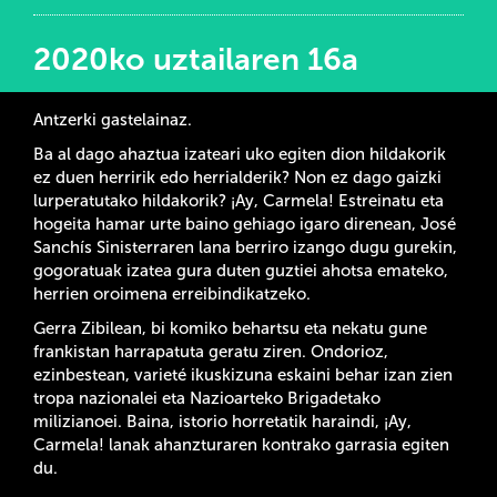
2020ko uztailaren 16a
Antzerki gastelainaz.
Ba al dago ahaztua izateari uko egiten dion hildakorik
ez duen herririk edo herrialderik? Non ez dago gaizki
lurperatutako hildakorik? ¡Ay, Carmela! Estreinatu eta
hogeita hamar urte baino gehiago igaro direnean, José
Sanchís Sinisterraren lana berriro izango dugu gurekin,
gogoratuak izatea gura duten guztiei ahotsa emateko,
herrien oroimena erreibindikatzeko.
Gerra Zibilean, bi komiko behartsu eta nekatu gune
frankistan harrapatuta geratu ziren. Ondorioz,
ezinbestean, varieté ikuskizuna eskaini behar izan zien
tropa nazionalei eta Nazioarteko Brigadetako
milizianoei. Baina, istorio horretatik haraindi, ¡Ay,
Carmela! lanak ahanzturaren kontrako garrasia egiten
du.