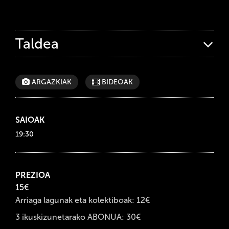
Taldea
ARGAZKIAK
BIDEOAK
SAIOAK
19:30
PREZIOA
15€
Arriaga lagunak eta kolektiboak: 12€
3 ikuskizunetarako ABONUA: 30€