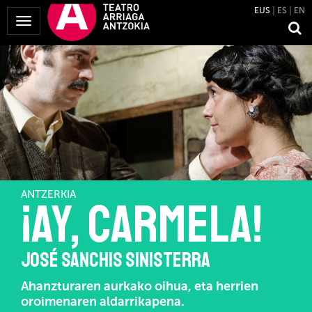
EUS
ES
EN
Menua
erakutsi
ANTZERKIA
¡Ay, Carmela!
JOSÉ SANCHIS SINISTERRA
Ahanzturaren aurkako oihua, eta herrien
oroimenaren aldarrikapena.