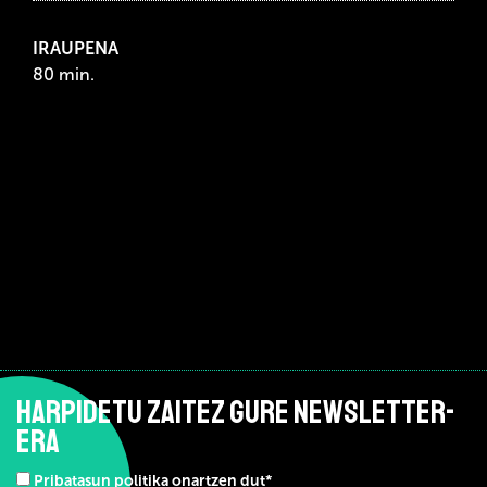
IRAUPENA
80 min.
HARPIDETU ZAITEZ GURE NEWSLETTER-
ERA
Pribatasun politika onartzen dut*