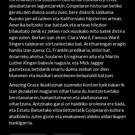
abesbatzaren laguntzarekin, Gospelaren historian betiko
geratu den diskoa osatu zuen, bere diskorik salduena.
Auzoko jarraitzaileen eta Kaliforniako hipsterren artean,
Amerika beltzeko izar batzuek eta artean hilezkor
bilakatuko zenik ez zekien rock musikako mito batek distira
egin zuten. Bertan izan ziren: Clara Ward, Famous Ward
Singers taldearen sortzaileetako bat, Aretharengan eragin
handia izan zuena; CL Franklin predikaria, milioi bat
dolarreko ahotsa, Soularen Erreginaren aita eta Martin
Luther Kingen babesle nagusia, eta Mick Jagger
gaztetxoa, betidanik onartu duena zenbat zor dien
bluesmen eta musikari anonimoen belaunaldi batzuei.
Amazing Grace ikuskizunak zuzeneko kontzertuek bakarrik
izan dezaketen magiaren oihartzuna du, kontzertuetako
berotasunaren, humanitatearen eta alaitasunaren
oihartzuna. Antzinako garai on haiekiko oroimina ere bada,
eta Estatu Batuetako eliza beltzetatik Gospelaren kultura
ahalbidetu zuten gizon eta emakumeen aldeko aldarrikapen
hunkigarria.