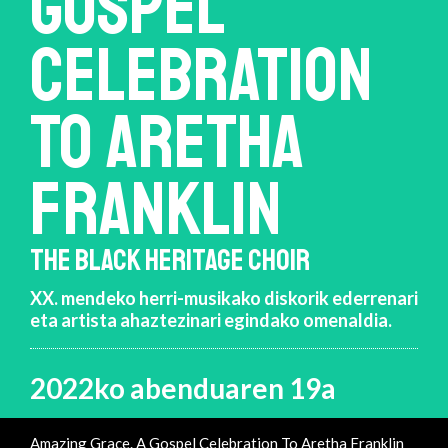
GOSPEL
CELEBRATION
TO ARETHA
FRANKLIN
THE BLACK HERITAGE CHOIR
XX. mendeko herri-musikako diskorik ederrenari
eta artista ahaztezinari egindako omenaldia.
2022ko abenduaren 19a
Amazing Grace. A Gospel Celebration To Aretha Franklin