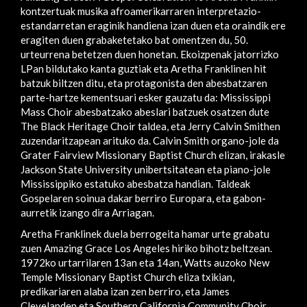
kontzertuak musika afroamerikarraren interpretazio-
estandarretan eraginik handiena izan duen eta oraindik ere
eragiten duen grabaketetako bat omentzen du, 50.
urteurrena betetzen duen honetan. Ekoizpenak jatorrizko
LPan bildutako kanta guztiak eta Aretha Franklinen hit
batzuk biltzen ditu, eta protagonista den abesbatzaren
parte-hartze kementsuari esker gauzatu da: Mississippi
Mass Choir abesbatzako abeslari batzuek osatzen dute
The Black Heritage Choir taldea, eta Jerry Calvin Smithen
zuzendaritzapean arituko da. Calvin Smith organo-jole da
Grater Fairview Missionary Baptist Church elizan, irakasle
Jackson State University unibertsitatean eta piano-jole
Mississippiko estatuko abesbatza handian. Taldeak
Gospelaren soinua dakar berriro Europara, eta gabon-
aurretik izango dira Arriagan.
Aretha Franklinek duela berrogeita hamar urte grabatu
zuen Amazing Grace Los Angeles hiriko bihotz beltzean.
1972ko urtarrilaren 13an eta 14an, Watts auzoko New
Temple Missionary Baptist Church eliza txikian,
predikariaren alaba izan zen berriro, eta James
Clevelanden eta Southern California Community Choir