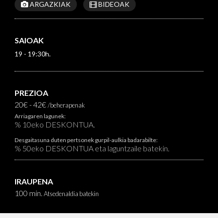
ARGAZKIAK
BIDEOAK
SAIOAK
19 - 19:30h.
PREZIOA
20€ - 42€
/beherapenak
Arriagaren lagunek:
% 10eko DESKONTUA.
Desgaitasuna duten pertsonek gurpil-aulkia badarabilte:
% 50eko DESKONTUA eta laguntzaile batekin.
IRAUPENA
100 min.
Atsedenaldia batekin