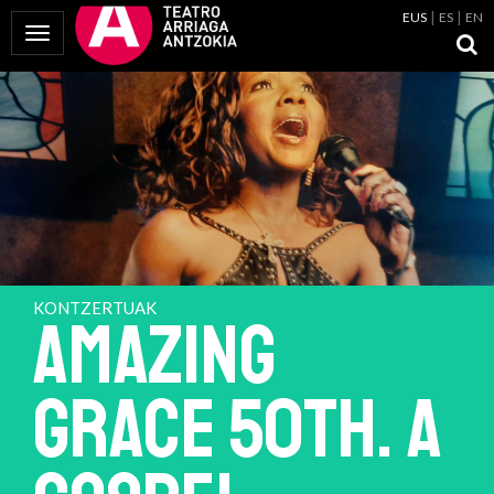
EUS
ES
EN
Menua erakutsi
KONTZERTUAK
AMAZING
GRACE 50th. A