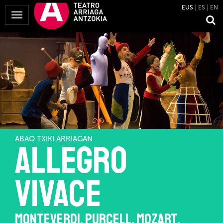
EUS
ES
EN
Menua
erakutsi
ABAO TXIKI ARRIAGAN
ALLEGRO
VIVACE
MONTEVERDI, PURCELL, MOZART,