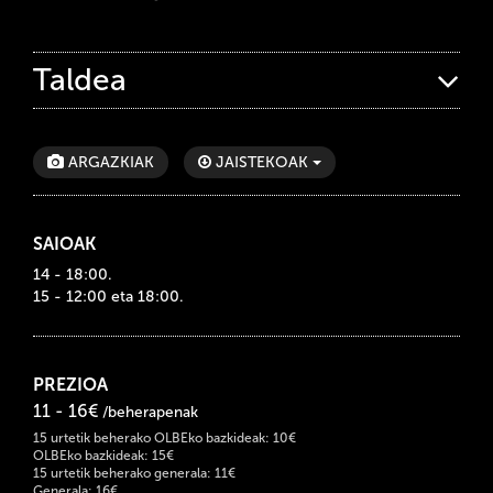
Taldea
ARGAZKIAK
JAISTEKOAK
SAIOAK
14 - 18:00.
15 - 12:00 eta 18:00.
PREZIOA
11 - 16€
/beherapenak
15 urtetik beherako OLBEko bazkideak: 10€
OLBEko bazkideak: 15€
15 urtetik beherako generala: 11€
Generala: 16€