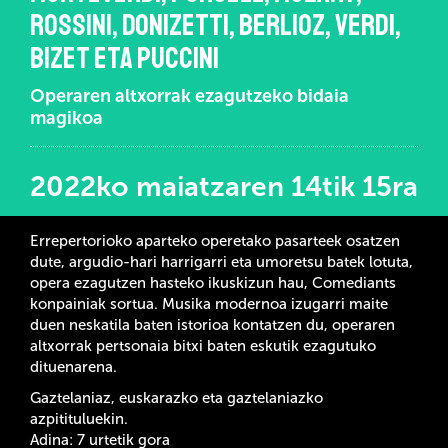
ROSSINI, DONIZETTI, BERLIOZ, VERDI,
BIZET ETA PUCCINI
Operaren altxorrak ezagutzeko bidaia
magikoa
2022ko maiatzaren 14tik 15ra
Errepertorioko aparteko operetako pasarteek osatzen
dute, argudio-hari harrigarri eta umoretsu batek lotuta,
opera ezagutzen hasteko ikuskizun hau, Comediants
konpainiak sortua. Musika modernoa izugarri maite
duen neskatila baten istorioa kontatzen du, operaren
altxorrak pertsonaia bitxi baten eskutik ezagutuko
dituenarena.
Gaztelaniaz, euskarazko eta gaztelaniazko
azpitituluekin.
Adina: 7 urtetik gora