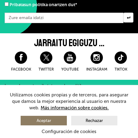
Pribatasun politika onartzen dut*
JARRAITU EGIGUZU ...
FACEBOOK
TWITTER
YOUTUBE
INSTAGRAM
TIKTOK
Lege-oharra eta pribatutasuneko politika
Erosteko Baldintza Orokorroak
Cookieei buruzko politika
Utilizamos cookies propias y de terceros, para asegurar
Barneko Informazio Sistema
que damos la mejor experiencia al usuario en nuestra
web.
Más información sobre cookies.
© 2026 - Teatro Arriaga Antzokia
Eskubide guztiak erreserbatuta
Aceptar
Rechazar
Configuración de cookies