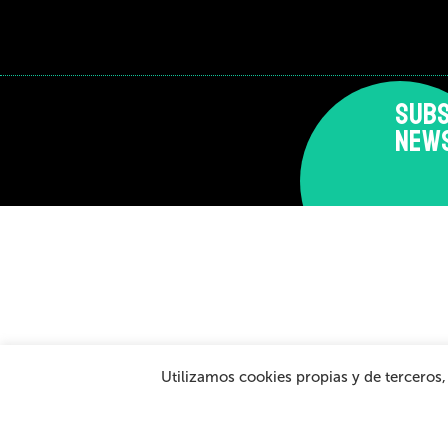
SUBS
NEW
Disclaimer and privacy policy
Cookies Policy
Gen
Utilizamos cookies propias y de terceros
© 2026 - Teatro Arriaga Antzokia
All rights reserved