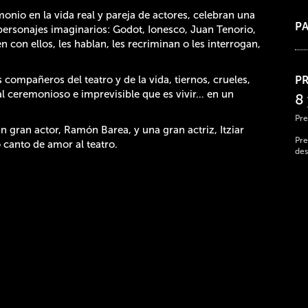
onio en la vida real y pareja de actores, celebran una
PA
personajes imaginarios: Godot, Ionesco, Juan Tenorio,
n con ellos, les hablan, les recriminan o les interrogan,
compañeros del teatro y de la vida, tiernos, crueles,
PR
al ceremonioso e imprevisible que es vivir… en un
8
Pre
n gran actor, Ramón Barea, y una gran actriz, Itziar
Pre
 canto de amor al teatro.
des