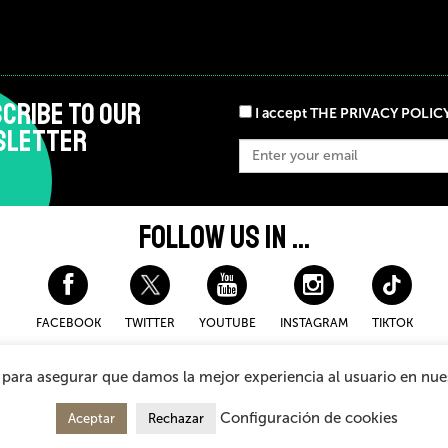
CRIBE TO OUR
I accept THE PRIVACY POLIC
SLETTER
FOLLOW US IN ...
FACEBOOK
TWITTER
YOUTUBE
INSTAGRAM
TIKTOK
eral Terms and Conditions for purchasing
, para asegurar que damos la mejor experiencia al usuario en nu
Configuración de cookies
Aceptar
Rechazar