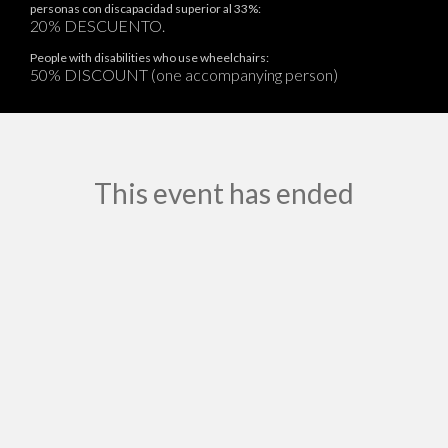
personas con discapacidad superior al 33%:
20% DESCUENTO.
People with disabilities who use wheelchairs:
50% DISCOUNT (one accompanying person)
This event has ended