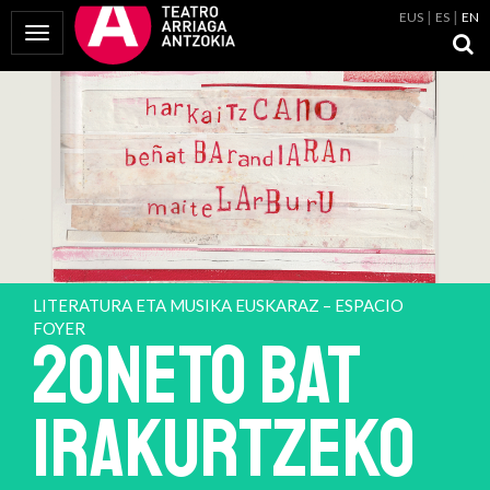
EUS
ES
EN
Toggle Navigation
LITERATURA ETA MUSIKA EUSKARAZ – ESPACIO
FOYER
2ONETO BAT
IRAKURTZEKO