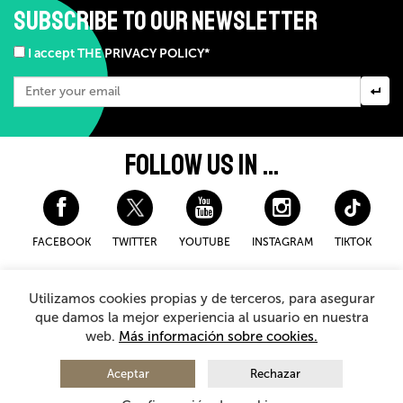
SUBSCRIBE TO OUR NEWSLETTER
I accept THE PRIVACY POLICY*
FOLLOW US IN ...
FACEBOOK
TWITTER
YOUTUBE
INSTAGRAM
TIKTOK
Disclaimer and privacy policy
Cookies Policy
Utilizamos cookies propias y de terceros, para asegurar
General Terms and Conditions for purchasing
que damos la mejor experiencia al usuario en nuestra
web.
Más información sobre cookies.
© 2026 - Teatro Arriaga Antzokia
All rights reserved
Aceptar
Rechazar