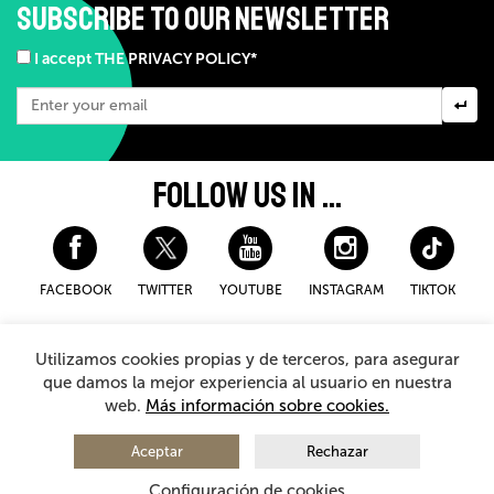
SUBSCRIBE TO OUR NEWSLETTER
I accept THE PRIVACY POLICY*
FOLLOW US IN ...
FACEBOOK
TWITTER
YOUTUBE
INSTAGRAM
TIKTOK
Disclaimer and privacy policy
Cookies Policy
Utilizamos cookies propias y de terceros, para asegurar
General Terms and Conditions for purchasing
que damos la mejor experiencia al usuario en nuestra
web.
Más información sobre cookies.
© 2026 - Teatro Arriaga Antzokia
All rights reserved
Aceptar
Rechazar
Configuración de cookies