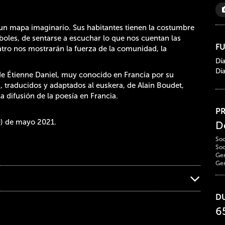
 un mapa imaginario. Sus habitantes tienen la costumbre
árboles, de sentarse a escuchar lo que nos cuentan las
F
teatro nos mostrarán la fuerza de la comunidad, la
Dí
Dí
de Étienne Daniel, muy conocido en Francia por su
os, traducidos y adaptados al euskera, de Alain Boudet,
a difusión de la poesía en Francia.
P
00) de mayo 2021.
D
Soc
Soc
Gen
Gen
D
6