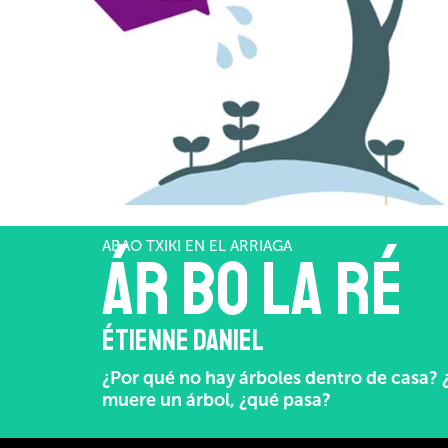
ABAO TXIKI EN EL ARRIAGA
ÁR BO LA RÉ
ÉTIENNE DANIEL
¿Por qué no hay árboles dentro de casa?
muere un árbol, ¿qué pasa?