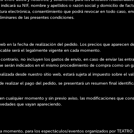
lo indicará su NIF, nombre y apellidos o razón social y domicilio de fac
ura electrónica, consentimiento que podrá revocar en todo caso, envi
liminares de las presentes condiciones.
 web en la fecha de realización del pedido. Los precios que aparecen 
plicable será el legalmente vigente en cada momento.
ontrario, no incluyen los gastos de envío, en caso de enviar las entra
s que serán indicados en el mismo procedimiento de compra como un ga
lizada desde nuestro sitio web, estará sujeta al impuesto sobre el va
ealizar el pago del pedido, se presentará un resumen final identifican
 cualquier momento y sin previo aviso, las modificaciones que consi
novedades que vayan apareciendo.
ada momento, para los espectáculos/eventos organizados por TEATRO 