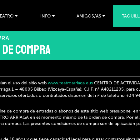
TEATRO
INFO
AMIGOS/AS
TAQUILL
PRA
 de Compra
an el uso del sitio web
www.teatroarriaga.eus
CENTRO DE ACTIVIDA
aga,1 – 48005 Bilbao (Vizcaya-España); C.I.F. nº A48211205, para cu
 servicios ofertados o contratados disponen del nº de teléfono +34 94
 online de compra de entradas o abonos de este sitio web presupone, en
ATRO ARRIAGA en el momento mismo de la orden de compra. Por ello, 
na compra. Las presentes condiciones de compra son de aplicación para
r de 18 años y que tiene capacidad legal para cursar contratos vincula