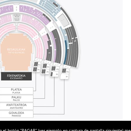
n el botón “PAGAR” (ver ejemplo en captura de pantalla siguiente) med