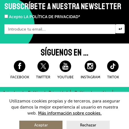
SUBSCRÍBETE A NUESTRA NEWSLETTER
Acepto LA POLÍTICA DE PRIVACIDAD*
SÍGUENOS EN ...
FACEBOOK
TWITTER
YOUTUBE
INSTAGRAM
TIKTOK
Aviso Legal y Política de Privacidad
Política de cookies
Condiciones Generales de Compra
Utilizamos cookies propias y de terceros, para asegurar
Sistema Interno de Información
que damos la mejor experiencia al usuario en nuestra
web.
Más información sobre cookies.
© 2026 - Teatro Arriaga Antzokia
Todos los derechos reservados
Aceptar
Rechazar