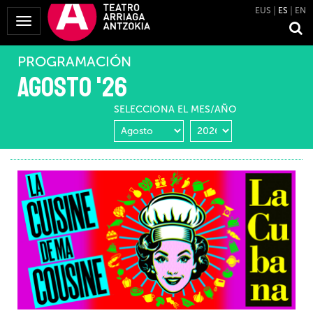
EUS
ES
EN
Mostrar
Menú
PROGRAMACIÓN
Agosto '26
SELECCIONA EL MES/AÑO