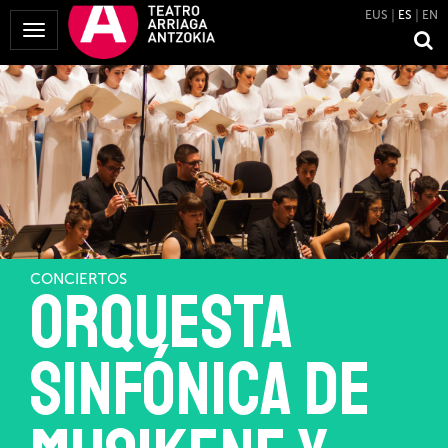
EUS
ES
EN
Mostrar
Menú
CONCIERTOS
Orquesta
Sinfónica de