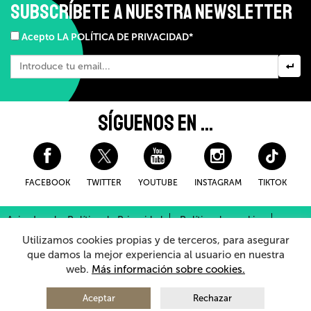
SUBSCRÍBETE A NUESTRA NEWSLETTER
Acepto LA POLÍTICA DE PRIVACIDAD*
SÍGUENOS EN ...
FACEBOOK
TWITTER
YOUTUBE
INSTAGRAM
TIKTOK
Aviso Legal y Política de Privacidad
Política de cookies
Condiciones Generales de Compra
Utilizamos cookies propias y de terceros, para asegurar
Sistema Interno de Información
que damos la mejor experiencia al usuario en nuestra
web.
Más información sobre cookies.
© 2026 - Teatro Arriaga Antzokia
Todos los derechos reservados
Aceptar
Rechazar