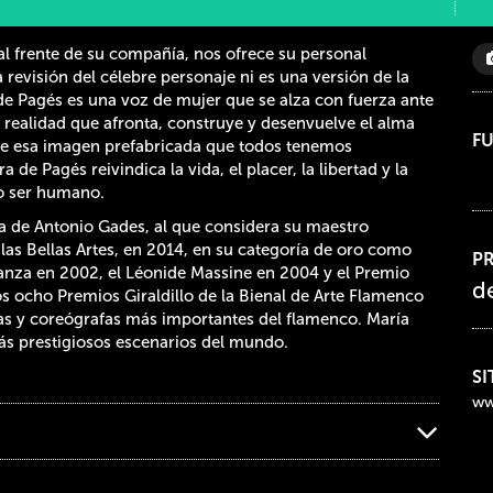
 al frente de su compañía, nos ofrece su personal
revisión del célebre personaje ni es una versión de la
de Pagés es una voz de mujer que se alza con fuerza ante
a realidad que afronta, construye y desenvuelve el alma
F
 de esa imagen prefabricada que todos tenemos
 de Pagés reivindica la vida, el placer, la libertad y la
o ser humano.
 de Antonio Gades, al que considera su maestro
e las Bellas Artes, en 2014, en su categoría de oro como
P
Danza en 2002, el Léonide Massine en 2004 y el Premio
d
 ocho Premios Giraldillo de la Bienal de Arte Flamenco
ras y coreógrafas más importantes del flamenco. María
ás prestigiosos escenarios del mundo.
SI
ww