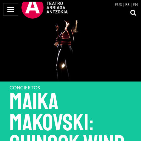
EUS
ES
EN
Mostrar
Menú
CONCIERTOS
Maika
Makovski: