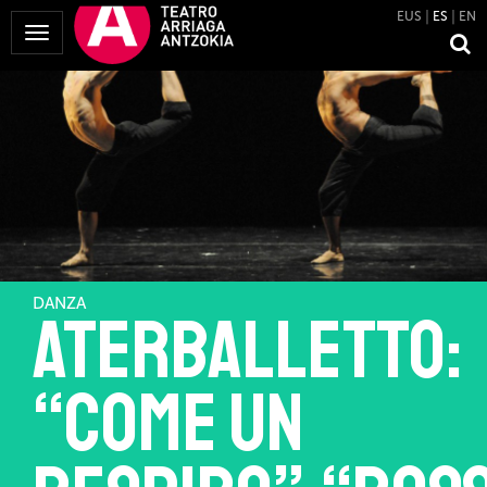
EUS
ES
EN
Mostrar
Menú
DANZA
Aterballetto:
“Come un