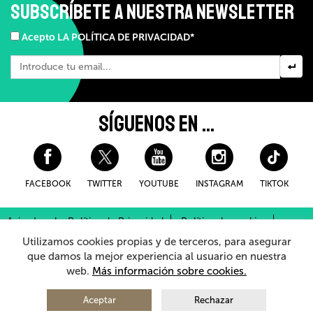
SUBSCRÍBETE A NUESTRA NEWSLETTER
Acepto LA POLÍTICA DE PRIVACIDAD*
SÍGUENOS EN ...
FACEBOOK
TWITTER
YOUTUBE
INSTAGRAM
TIKTOK
Aviso Legal y Política de Privacidad
Política de cookies
Condiciones Generales de Compra
Utilizamos cookies propias y de terceros, para asegurar
Sistema Interno de Información
que damos la mejor experiencia al usuario en nuestra
web.
Más información sobre cookies.
© 2026 - Teatro Arriaga Antzokia
Todos los derechos reservados
Aceptar
Rechazar