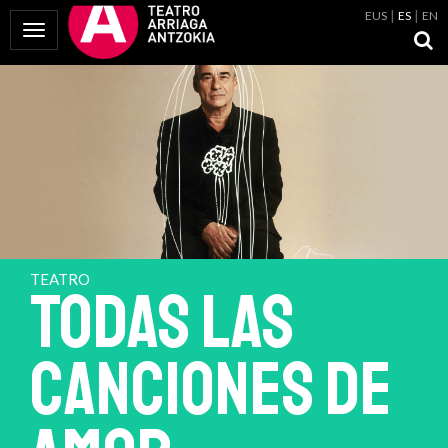
EUS
ES
EN
Mostrar Menú
TEATRO
TODAS LAS
CANCIONES DE