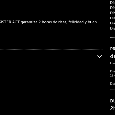
Dí
Dí
Dí
Día
ISTER ACT garantiza 2 horas de risas, felicidad y buen
Dí
Dí
P
d
Día
Día
12 
Día
D
2