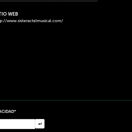
TIO WEB
tp://www.sisteractelmusical.com/
VACIDAD*