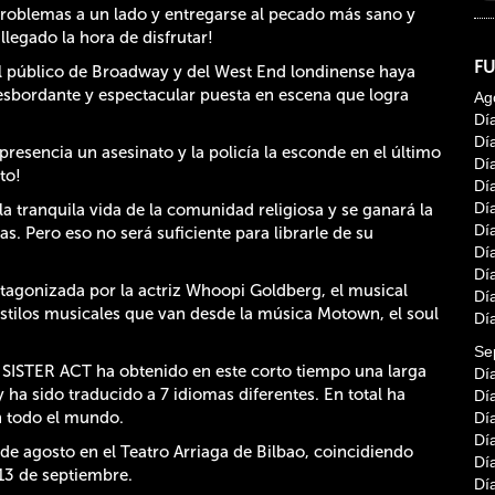
 problemas a un lado y entregarse al pecado más sano y
legado la hora de disfrutar!
F
l público de Broadway y del West End londinense haya
 desbordante y espectacular puesta en escena que logra
Ag
Dí
Dí
 presencia un asesinato y la policía la esconde en el último
Dí
to!
Dí
Dí
a tranquila vida de la comunidad religiosa y se ganará la
Dí
. Pero eso no será suficiente para librarle de su
Dí
Dí
otagonizada por la actriz Whoopi Goldberg, el musical
Dí
stilos musicales que van desde la música Motown, el soul
Dí
Se
 SISTER ACT ha obtenido en este corto tiempo una larga
Dí
y ha sido traducido a 7 idiomas diferentes. En total ha
Dí
n todo el mundo.
Dí
Dí
de agosto en el Teatro Arriaga de Bilbao, coincidiendo
Dí
13 de septiembre.
Dí