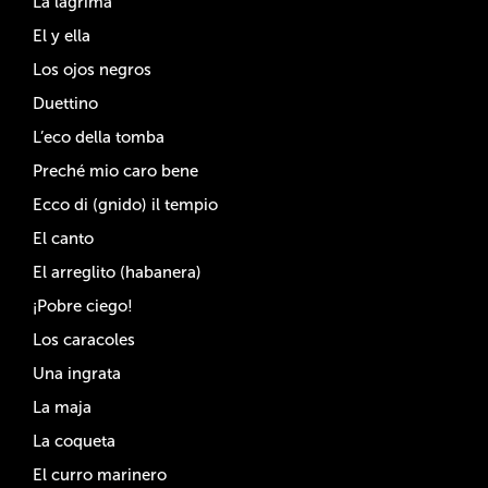
La lágrima
El y ella
Los ojos negros
Duettino
L’eco della tomba
Preché mio caro bene
Ecco di (gnido) il tempio
El canto
El arreglito (habanera)
¡Pobre ciego!
Los caracoles
Una ingrata
La maja
La coqueta
El curro marinero