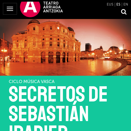
EUS
ES
EN
Mostrar
Menú
CICLO MÚSICA VASCA
Secretos de
Sebastián