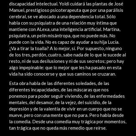
discapacidad intelectual. Yoldi cuidará las plantas de José
Manuel, prestigioso psicoterapeuta que por una parálisis
cerebral, se ve abocado a una dependencia total. Sólo
habla con su psiquiatra de una relación muy íntima que
mantiene con ALexa, una inteligencia artificial. Martina,
psiquiatra, un pelín misántropa, que no puede más. No
puede con la vida. No es capaz de ayudar a su hija Lucía.
¿Va a tirar la toalla? A lo mejor, sí. Por supuesto, ninguno
de los tres, perdón, cuatro, sabe nada de lo que le sucede al
resto, ni de sus desilusiones y ni de sus secretos; pero hay
algo impepinable: que lo mejor que les ha pasado en esta
vida ha sido conocerse y que sus caminos se cruzaran.
Esta obra habla de las diferentes soledades, de las
diferentes incapacidades, de las máscaras que nos
ponemos para poder seguir viviendo, de las enfermedades
mentales, del desamor, de la vejez, del suicidio, de la
depresión y de la valentía de vivir en un cuerpo que no se
mueve, pero con una mente que no para. Pero habla desde
la comedia. Desde una comedia muy trágica por momentos,
tan trágica que no queda más remedio que reírse.