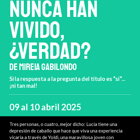
NUNCA HAN
VIVIDO,
¿VERDAD?
DE MIREIA GABILONDO
Si la respuesta a la pregunta del título es “sí”...
¡ni tan mal!
09 al 10 abril 2025
Tres personas, o cuatro, mejor dicho: Lucía tiene una
depresión de caballo que hace que viva una experiencia
vicaria a través de Yoldi, una maravillosa joven con