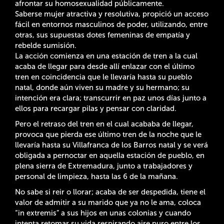
afrontar su homosexualidad públicamente.
Saberse mujer atractiva y resolutiva, propició un acceso
fácil en entornos masculinos de poder, utilizando, entre
otras, sus supuestas dotes femeninas de empatía y
rebelde sumisión.
La acción comienza en una estación de tren a la cual
acaba de llegar para desde allí enlazar con el último
tren en coincidencia que le llevaría hasta su pueblo
natal, donde aún viven su madre y su hermano; su
intención era clara; transcurrir en paz unos días junto a
ellos para recargar pilas y pensar con claridad.
Pero el retraso del tren en el cual acababa de llegar,
provoca que pierda ese último tren de la noche que le
llevaría hasta su Villafranca de los Barros natal y se verá
obligada a pernoctar en aquella estación de pueblo, en
plena sierra de Extremadura, junto a trabajadores y
personal de limpieza, hasta las 6 de la mañana.
No sabe si reir o llorar; acaba de ser despedida, tiene el
valor de admitir a su marido que ya no le ama, coloca
“in extremis” a sus hijos en unas colonias y cuando
intenta retomar su vida respirando aire puro entre los