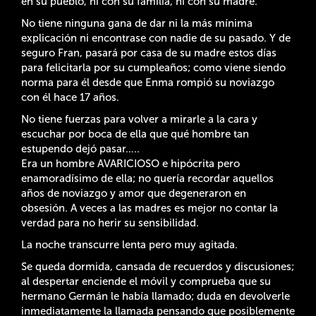
en su pueblo, ni con su familia, ni con su madre.
No tiene ninguna gana de dar ni la más mínima
explicación ni encontrase con nadie de su pasado. Y de
seguro Fran, pasará por casa de su madre estos días
para felicitarla por su cumpleaños; como viene siendo
norma para él desde que Enma rompió su noviazgo
con él hace 17 años.
No tiene fuerzas para volver a mirarle a la cara y
escuchar por boca de ella que qué hombre tan
estupendo dejó pasar…..
Era un hombre AVARICIOSO e hipócrita pero
enamoradísimo de ella; no quería recordar aquellos
años de noviazgo y amor que degeneraron en
obsesión. A veces a las madres es mejor no contar la
verdad para no herir su sensibilidad.
La noche transcurre lenta pero muy agitada.
Se queda dormida, cansada de recuerdos y discusiones;
al despertar enciende el móvil y comprueba que su
hermano Germán le había llamado; duda en devolverle
inmediatamente la llamada pensando que posiblemente