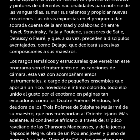
y pintores de diferentes nacionalidades para nutrirse de
las vanguardias, sumar sus talentos y propiciar nuevas
creaciones. Las obras expuestas en el programa dan
sobrada cuenta de la amistad y colaboración entre
Ravel, Stravinsky, Falla y Poulenc, sucesores de Satie,
Debussy o Fauré, y que, a su vez, preceden a discípulos
aventajados, como Delage, que dedicará sucesivas
composiciones a sus maestros.
Los rasgos temáticos y estructurales que vertebran este
programa son el tratamiento de las canciones de
cámara, esta vez con acompañamientos
instrumentales, a cargo de pequeños ensembles que
aportan un rico, novedoso e íntimo colorido, todo ello
unido al gusto por el exotismo en páginas tan
evocadoras como los Quatre Poèmes Hindous, fiel
deudora de los Trois Poèmes de Stéphane Mallarmé de
su maestro, que nos transportan al Oriente lejano. Más
adelante, al continente africano, a través del tríptico
raveliano de las Chansons Madécasses, y de la jocosa
Rapsodie Nègre, obra de un Poulenc joven y pleno de
humor. A su lado, Manuel de Falla, tan apreciado por