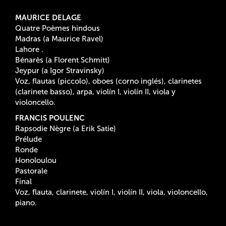
MAURICE DELAGE
Quatre Poèmes hindous
Madras (a Maurice Ravel)
Lahore .
Bénarès (a Florent Schmitt)
Jeypur (a Igor Stravinsky)
Voz, flautas (piccolo), oboes (corno inglés), clarinetes
(clarinete basso), arpa, violín I, violín II, viola y
violoncello.
FRANCIS POULENC
Rapsodie Nègre (a Erik Satie)
Prélude
Ronde
Honoloulou
Pastorale
Final
Voz, flauta, clarinete, violín I, violín II, viola, violoncello,
piano.