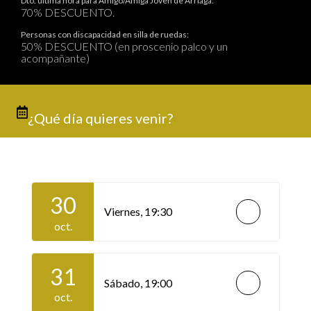
Dto. última hora para Amigo/Amiga Joven de Arriaga:
70% DESCUENTO.
Personas con discapacidad en silla de ruedas:
50% DESCUENTO (en proscenio palco y un
acompañante)
¿Qué día quieres venir?
30
Viernes,
19:30
oct.
31
Sábado,
19:00
oct.