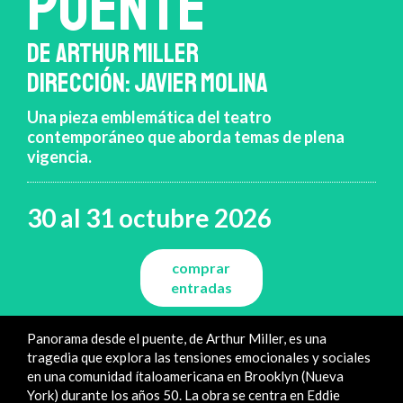
PUENTE
DE ARTHUR MILLER
DIRECCIÓN: JAVIER MOLINA
Una pieza emblemática del teatro
contemporáneo que aborda temas de plena
vigencia.
30 al 31 octubre 2026
comprar
entradas
Panorama desde el puente, de Arthur Miller, es una
tragedia que explora las tensiones emocionales y sociales
en una comunidad ítaloamericana en Brooklyn (Nueva
York) durante los años 50. La obra se centra en Eddie