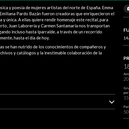
úsica y poesía de mujeres artistas del norte de España. Emma
 Emiliana Pardo Bazán fueron creadoras que enriquecieron el
y única. A ellas quiere rendir homenaje este recital, para
ierto, Juan Laborería y Carmen Santamaría nos transportan
F
egando incluso hasta Iparralde, a través de un recorrido
lmente, hasta el día de hoy.
14
istas se han nutrido de los conocimientos de compañeros y
rchivos y catálogos y la inestimable colaboración de la
P
1
Ami
2
Gru
per
1
Per
50