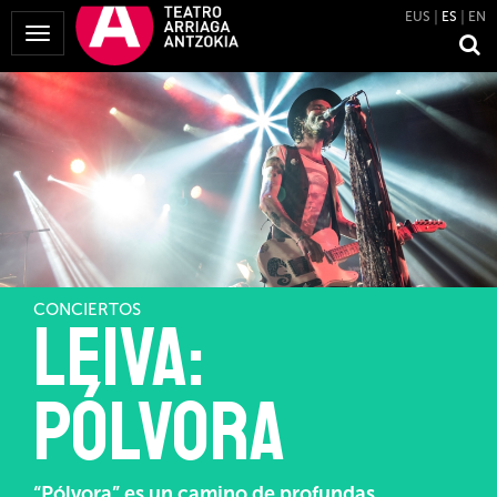
EUS
ES
EN
Mostrar
Menú
CONCIERTOS
Leiva:
Pólvora
“Pólvora” es un camino de profundas