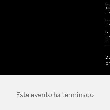
Dto
Ami
5
Dto
7
Per
50
ac
D
90
Este evento ha terminado