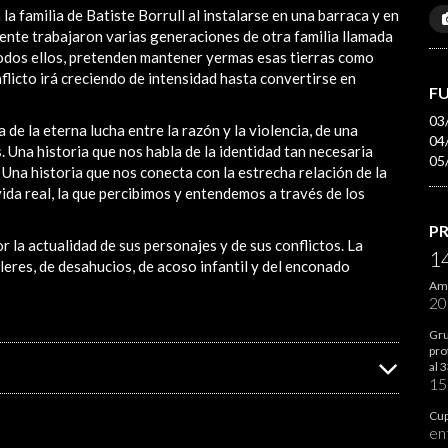
la familia de Batiste Borrull al instalarse en una barraca y en
mente trabajaron varias generaciones de otra familia llamada
todos ellos, pretenden mantener yermas esas tierras como
flicto irá creciendo de intensidad hasta convertirse en
F
03
 de la eterna lucha entre la razón y la violencia, de una
04
Una historia que nos habla de la identidad tan necesaria
05
. Una historia que nos conecta con la estrecha relación de la
vida real, la que percibimos y entendemos a través de los
P
la actualidad de sus personajes y de sus conflictos. La
1
ileres, de desahucios, de acoso infantil y del enconado
Ami
2
Gru
pro
al 
1
Cup
en