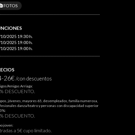
FOTOS
UNCIONES
/10/2025 19:30 h.
/10/2025 19:00 h.
/10/2025 19:00 h.
RECIOS
4-26€
/con descuentos
gos/Amigas Arriaga:
0% DESCUENTO.
pos, jóvenes, mayores 65, desempleados, familia numerosa,
fesionales danza/teatro y personas con discapacidad superior
33%:
5% DESCUENTO.
o joven:
tradas a 5€ cupo limitado.