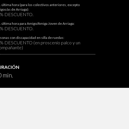
. última hora (para los colectivos anteriores, excepto
gos/as de Arriaga):
0% DESCUENTO.
. última hora para Amigo/Amiga Joven de Arriaga:
0% DESCUENTO.
sonas con discapacidad en silla de ruedas:
% DESCUENTO (en proscenio palco y un
ompañante)
URACIÓN
 min.