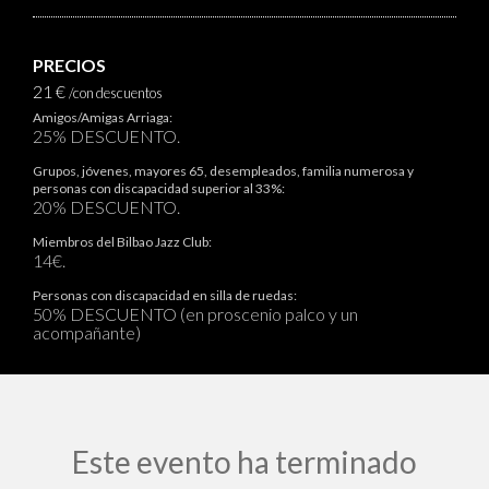
PRECIOS
21 €
/con descuentos
Amigos/Amigas Arriaga:
25% DESCUENTO.
Grupos, jóvenes, mayores 65, desempleados, familia numerosa y
personas con discapacidad superior al 33%:
20% DESCUENTO.
Miembros del Bilbao Jazz Club:
14€.
Personas con discapacidad en silla de ruedas:
50% DESCUENTO (en proscenio palco y un
acompañante)
Este evento ha terminado