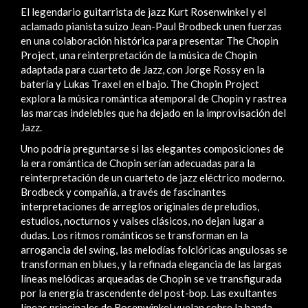
El legendario guitarrista de jazz Kurt Rosenwinkel y el
aclamado pianista suizo Jean-Paul Brodbeck unen fuerzas
en una colaboración histórica para presentar The Chopin
Project, una reinterpretación de la música de Chopin
adaptada para cuarteto de Jazz, con Jorge Rossy en la
batería y Lukas Traxel en el bajo. The Chopin Project
explora la música romántica atemporal de Chopin y rastrea
las marcas indelebles que ha dejado en la improvisación del
Jazz.
Uno podría preguntarse si las elegantes composiciones de
la era romántica de Chopin serían adecuadas para la
reinterpretación de un cuarteto de jazz eléctrico moderno.
Brodbeck y compañía, a través de fascinantes
interpretaciones de arreglos originales de preludios,
estudios, nocturnos y valses clásicos, no dejan lugar a
dudas. Los ritmos románticos se transforman en la
arrogancia del swing, las melodías folclóricas angulosas se
transforman en blues, y la refinada elegancia de las largas
líneas melódicas arqueadas de Chopin se ve transfigurada
por la energía trascendente del post-bop. Las exultantes
líneas principales de Rosenwinkel vuelan sobre la banda,