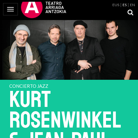
EUS
ES
EN
Mostrar Menú
CONCIERTO JAZZ
KURT
ROSENWINKEL