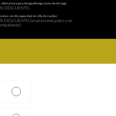
. última hora para Amigo/Amiga Joven de Arriaga:
0% DESCUENTO.
sonas con discapacidad en silla de ruedas:
% DESCUENTO (en proscenio palco y un
ompañante)