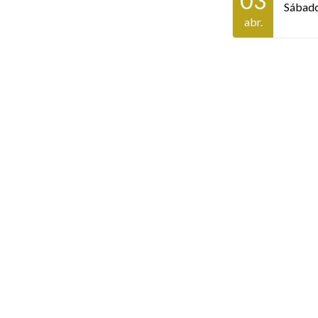
03
Sábad
abr.