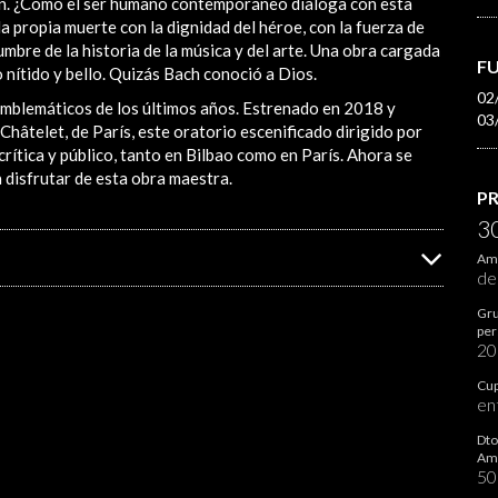
ión. ¿Cómo el ser humano contemporáneo dialoga con esta
 propia muerte con la dignidad del héroe, con la fuerza de
bre de la historia de la música y del arte. Una obra cargada
F
nítido y bello. Quizás Bach conoció a Dios.
02
emblemáticos de los últimos años. Estrenado en 2018 y
03
Châtelet, de París, este oratorio escenificado dirigido por
rítica y público, tanto en Bilbao como en París. Ahora se
disfrutar de esta obra maestra.
P
3
Ami
de
Gru
per
2
Cup
en
Dto
Ami
5