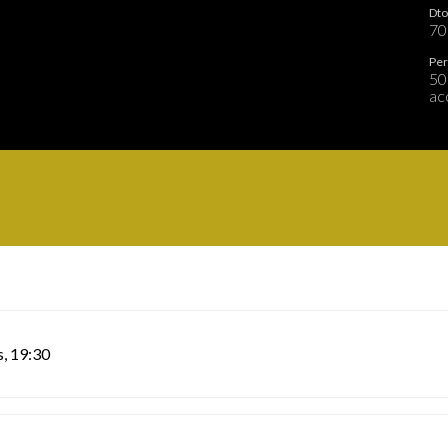
Dto
7
Per
50
ac
s,
19:30