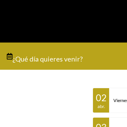
¿Qué día quieres venir?
02
Vierne
abr.