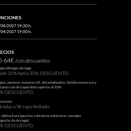
UNCIONES
/04/2027 19:30 h.
/04/2027 19:00 h.
RECIOS
0-64€
/con descuentos
gos/Amigas Arriaga:
sde 25% hasta 35% DESCUENTO.
pos, jóvenes, mayores 65, desempleados, familia numerosa y
sonas con discapacidad superior al 33%:
0% DESCUENTO.
o joven:
tradas a 5€ cupo limitado.
. última hora (para los colectivos anteriores, excepto
gos/as de Arriaga):
0% DESCUENTO.