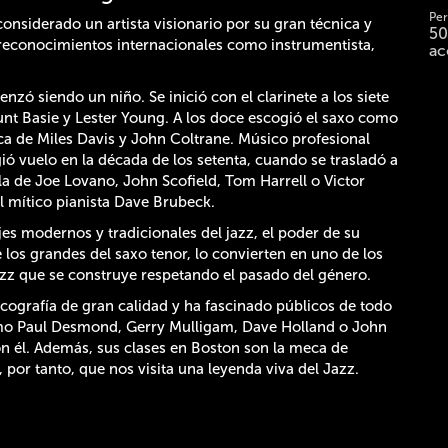
Per
onsiderado un artista visionario por su gran técnica y
50
e reconocimientos internacionales como instrumentista,
ac
zó siendo un niño. Se inició con el clarinete a los siete
unt Basie y Lester Young. A los doce escogió el saxo como
ca de Miles Davis y John Coltrane. Músico profesional
ió vuelo en la década de los setenta, cuando se trasladó a
la de Joe Lovano, John Scofield, Tom Harrell o Victor
l mítico pianista Dave Brubeck.
es modernos y tradicionales del jazz, el poder de su
los grandes del saxo tenor, lo convierten en uno de los
zz que se construye respetando el pasado del género.
cografía de gran calidad y ha fascinado públicos de todo
omo Paul Desmond, Gerry Mulligam, Dave Holland o John
n él. Además, sus clases en Boston son la meca de
or tanto, que nos visita una leyenda viva del Jazz.