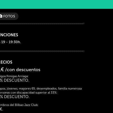
FOTOS
UNCIONES
a 19 - 19:30h.
RECIOS
1€
/con descuentos
gos/Amigas Arriaga:
5% DESCUENTO.
pos, jóvenes, mayores 65, desempleados, familia numerosa
ersonas con discapacidad superior al 33%:
0% DESCUENTO.
mbros del Bilbao Jazz Club:
€.