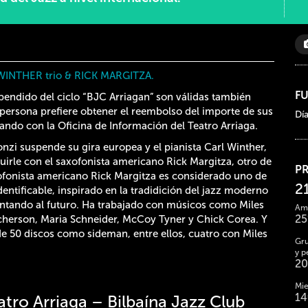
INTHER trio & RICK MARGITZA.
F
pendido del ciclo “BJC Arriagan” son válidas también
persona prefiere obtener el reembolso del importe de sus
Dí
tando con la Oficina de Información del Teatro Arriaga.
onzi suspende su gira europea y el pianista Carl Winther,
uirle con el saxofonista americano Rick Margitza, otro de
P
xofonista americano Rick Margitza es considerado uno de
2
dentificable, inspirado en la tradidición del jazz moderno
ntando al futuro. Ha trabajado con músicos como Miles
Ami
2
herson, Maria Schneider, McCoy Tyner y Chick Corea. Y
de 50 discos como sideman, entre ellos, cuatro con Miles
Gru
y p
2
Mie
14
tro Arriaga – Bilbaína Jazz Club