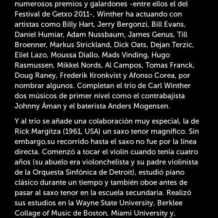
numerosos premios y galardones -entre ellos el del
Festival de Getxo 2011-, Winther ha actuando con
artistas como Billy Hart, Jerry Bergonzi, Bill Evans,
Daniel Humiar, Adam Nussbaum, James Genus, Till
Broenner, Markus Strickland, Dick Oats, Dejan Terzic,
Eliel Lazo, Moussa Diallo, Mads Vinding, Hugo
Rasmussen, Mikkel Nords, Al Campos, Tomas Franck,
Doug Raney, Frederik Kronkvist y Afonso Corea, por
nombrar algunos. Completan el trío de Carl Winther
dos músicos de primer nivel como el contrabajista
Johnny Åman y el baterista Anders Mogensen.
Y al trío se añade una colaboración muy especial, la de
Rick Margitza (1961, USA) un saxo tenor magnífico. Sin
embargo,su recorrido hasta el saxo no fue por la línea
directa. Comenzó a tocar el violín cuando tenía cuatro
años (su abuelo era violonchelista y su padre violinista
de la Orquesta Sinfónica de Detroit), estudió piano
clásico durante un tiempo y también oboe antes de
pasar al saxo tenor en la escuela secundaria. Realizó
sus estudios en la Wayne State University, Berklee
Collage of Music de Boston, Miami University y,