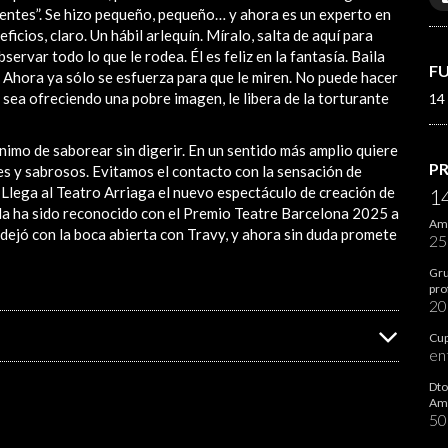
dientes”. Se hizo pequeño, pequeño… y ahora es un experto en
cios, claro. Un hábil arlequín. Míralo, salta de aquí para
ervar todo lo que le rodea. Él es feliz en la fantasía. Baila
F
. Ahora ya sólo se esfuerza para que le miren. No puede hacer
 sea ofreciendo una pobre imagen, le libera de la torturante
14
nimo de saborear sin digerir. En un sentido más amplio quiere
P
es y sabrosos. Evitamos el contacto con la sensación de
 Llega al Teatro Arriaga el nuevo espectáculo de creación de
1
Pla ha sido reconocido con el Premio Teatre Barcelona 2025 a
Ami
dejó con la boca abierta con Travy, y ahora sin duda promete
2
Gru
pro
2
Cup
en
Dto
Ami
5