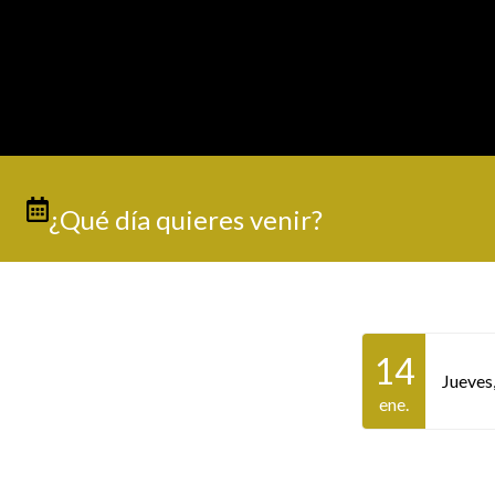
¿Qué día quieres venir?
14
Jueves
ene.