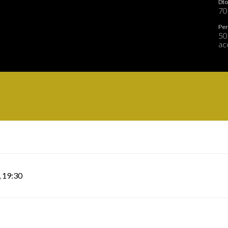
Dto
7
Per
50
ac
,
19:30