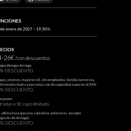
UNCIONES
 de enero de 2027 – 19:30 h.
RECIOS
4-26€
/con descuentos
gos/Amigas Arriaga:
5% DESCUENTO.
pos, jóvenes, mayores 65, desempleados, familia numerosa,
fesionales teatro y personas con discapacidad superior al 33%:
0% DESCUENTO.
o joven:
tradas a 5€ cupo limitado.
. última hora (para los colectivos anteriores, excepto
gos/as de Arriaga):
0% DESCUENTO.