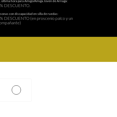
. última hora para Amigo/Amiga Joven de Arriaga:
0% DESCUENTO.
sonas con discapacidad en silla de ruedas:
% DESCUENTO (en proscenio palco y un
ompañante)