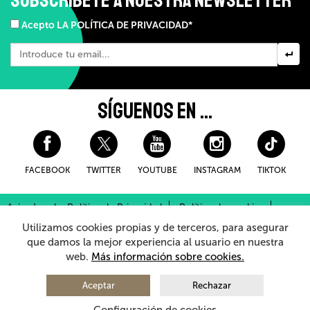
Acepto LA POLÍTICA DE PRIVACIDAD*
SÍGUENOS EN ...
FACEBOOK
TWITTER
YOUTUBE
INSTAGRAM
TIKTOK
Aviso Legal y Política de Privacidad
Política de cookies
Condiciones Generales de Compra
Utilizamos cookies propias y de terceros, para asegurar
Sistema Interno de Información
que damos la mejor experiencia al usuario en nuestra
web.
Más información sobre cookies.
© 2026 - Teatro Arriaga Antzokia
Todos los derechos reservados
Aceptar
Rechazar