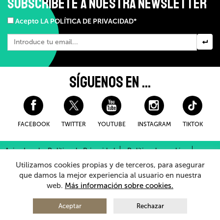
SUBSCRÍBETE A NUESTRA NEWSLETTER
Acepto LA POLÍTICA DE PRIVACIDAD*
SÍGUENOS EN ...
FACEBOOK
TWITTER
YOUTUBE
INSTAGRAM
TIKTOK
Aviso Legal y Política de Privacidad
Política de cookies
Condiciones Generales de Compra
Utilizamos cookies propias y de terceros, para asegurar
Sistema Interno de Información
que damos la mejor experiencia al usuario en nuestra
web.
Más información sobre cookies.
© 2026 - Teatro Arriaga Antzokia
Todos los derechos reservados
Aceptar
Rechazar