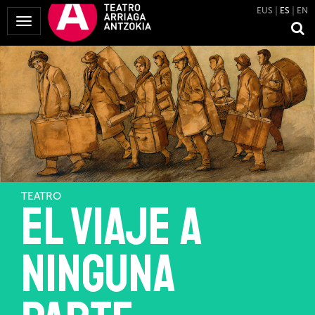
EUS
ES
EN
Mostrar
Menú
TEATRO
El viaje a
ninguna