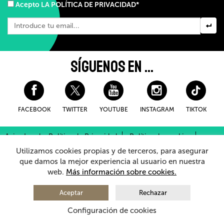
Acepto LA POLÍTICA DE PRIVACIDAD*
SÍGUENOS EN ...
FACEBOOK
TWITTER
YOUTUBE
INSTAGRAM
TIKTOK
Aviso Legal y Política de Privacidad
Política de cookies
Condiciones Generales de Compra
Utilizamos cookies propias y de terceros, para asegurar
Sistema Interno de Información
que damos la mejor experiencia al usuario en nuestra
web.
Más información sobre cookies.
© 2026 - Teatro Arriaga Antzokia
Todos los derechos reservados
Aceptar
Rechazar
Configuración de cookies