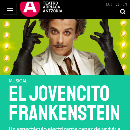
EUS
ES
EN
Mostrar
Menú
MUSICAL
El Jovencito
Frankenstein
Un espectáculo electrizante capaz de revivir a