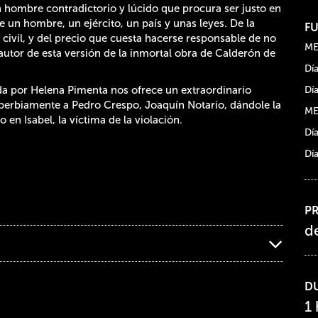
n hombre contradictorio y lúcido que procura ser justo en
un hombre, un ejército, un país y unas leyes. De la
F
civil, y del precio que cuesta hacerse responsable de no
ME
l autor de esta versión de la inmortal obra de Calderón de
Dí
da por Helena Pimenta nos ofrece un extraordinario
Dí
erbiamente a Pedro Crespo, Joaquín Notario, dándole la
ME
 en Isabel, la víctima de la violación.
Día
Día
P
d
D
1