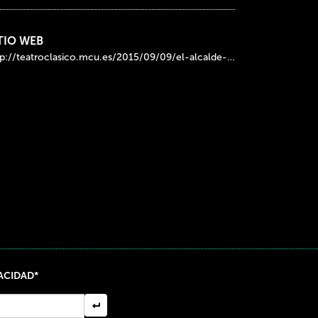
TIO WEB
http://teatroclasico.mcu.es/2015/09/09/el-alcalde-de-zalamea/
VACIDAD*