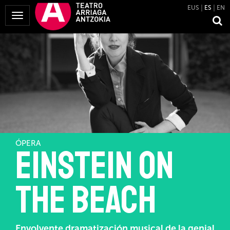
EUS
ES
EN
Mostrar
Menú
ÓPERA
Einstein on
the beach
Envolvente dramatización musical de la genial