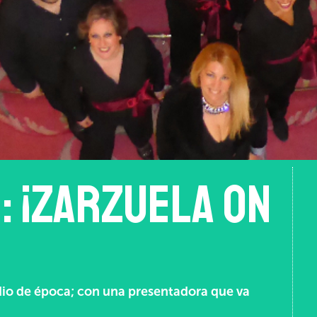
: ¡Zarzuela on
adio de época; con una presentadora que va