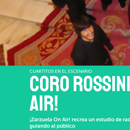
CUARTITOS EN EL ESCENARIO
Coro Rossini
air!
¡Zarzuela On Air! recrea un estudio de r
guiando al público