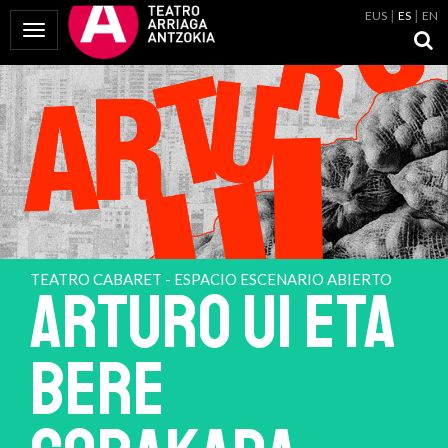
EUS
ES
EN
Mostrar Menú
TEATRO CABARET - ESPACIO ESCENARIO ABIERTO
ARTURO UI eta
bere