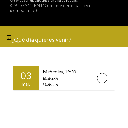
Personas con discapacidad en silla de ruedas:
50% DESCUENTO (en proscenio palco y un
acompañante)
¿Qué día quieres venir?
Miércoles,
19:30
03
EUSKERA
mar.
EUSKERA