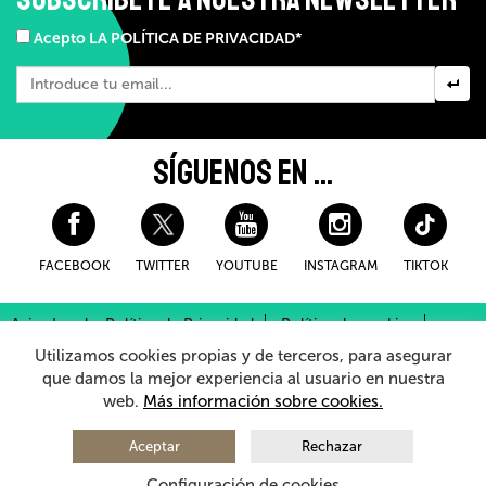
Acepto LA POLÍTICA DE PRIVACIDAD*
SÍGUENOS EN ...
FACEBOOK
TWITTER
YOUTUBE
INSTAGRAM
TIKTOK
Aviso Legal y Política de Privacidad
Política de cookies
Condiciones Generales de Compra
Utilizamos cookies propias y de terceros, para asegurar
Sistema Interno de Información
que damos la mejor experiencia al usuario en nuestra
web.
Más información sobre cookies.
© 2026 - Teatro Arriaga Antzokia
Todos los derechos reservados
Aceptar
Rechazar
Configuración de cookies