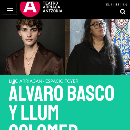
EUS
ES
EN
Mostrar Menú
LIED ARRIAGAN - ESPACIO FOYER
ÁLVARO BASCO
Y LLUM