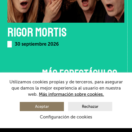
RIGOR MORTIS
30 septiembre 2026
… más espectáculos
Utilizamos cookies propias y de terceros, para asegurar
que damos la mejor experiencia al usuario en nuestra
AGOSTO 2026
web.
Más información sobre cookies.
LUN
MAR
MIE
JUE
VIE
SAB
DOM
Aceptar
Rechazar
1
2
Configuración de cookies
3
4
5
6
7
8
9
10
11
12
13
14
15
16