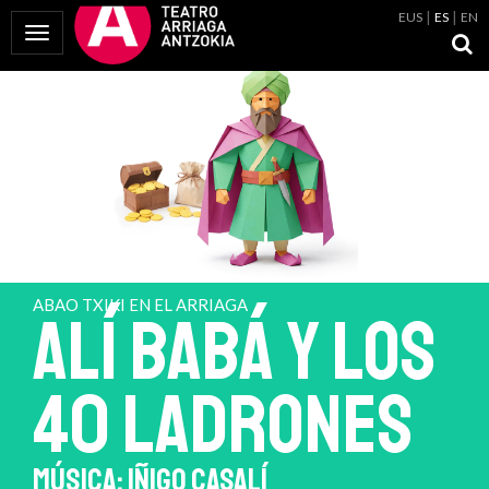
EUS
ES
EN
Mostrar Menú
ABAO TXIKI EN EL ARRIAGA
ALÍ BABÁ Y LOS
40 LADRONES
MÚSICA: IÑIGO CASALÍ