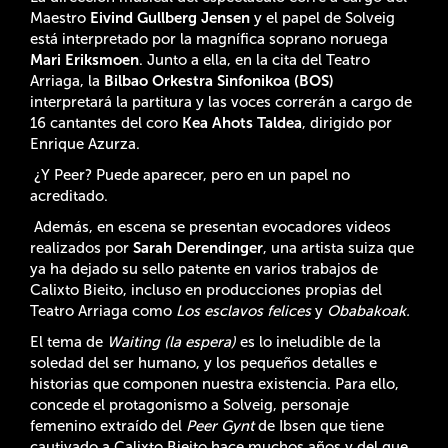
Maestro
Eivind Gullberg Jensen
y el papel de Solveig
está interpretado por la magnífica soprano noruega
Mari Eriksmoen
. Junto a ella, en la cita del Teatro
Arriaga, la
Bilbao Orkestra Sinfonikoa (BOS)
interpretará la partitura y las voces correrán a cargo de
16 cantantes del coro
Kea Ahots Taldea
, dirigido por
Enrique Azurza.
¿Y Peer? Puede aparecer, pero en un papel no
acreditado.
Además, en escena se presentan evocadores videos
realizados por
Sarah Derendinger
, una artista suiza que
ya ha dejado su sello patente en varios trabajos de
Calixto Bieito, incluso en producciones propias del
Teatro Arriaga como
Los esclavos felices
y
Obabakoak.
El tema de
Waiting (la espera)
es lo ineludible de la
soledad del ser humano, y los pequeños detalles e
historias que componen nuestra existencia. Para ello,
concede el protagonismo a Solveig, personaje
femenino extraído del
Peer Gynt
de Ibsen que tiene
cautivado a Calixto Bieito hace muchos años y del que