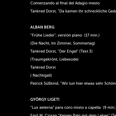
Comenzando al final del Adagio mesto
Tankred Dorst, “Da kamen ihr schreckliche Ge
ALBAN BERG
“Frühe Lieder”
, versión piano (17 min.)
(Die Nacht, Im Zimmer, Sommertag)
Tankred Dorst, “Der Engel”
(Text 3)
(Traumgekrönt, Liebesode)
Tankred Dorst
( Nachtigall)
Patrick Süßkind, “Wir tun hier etwas sehr Schö
GYÖRGY LIGETI
“Lux aeterna”
para coro mixto a capella (9 min.
Emil M. Cioran,“Keinen Pakt mit dem Leben”
(Te