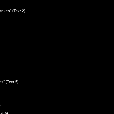
danken”
(Text 2)
nes”
(Text 5)
)
xt 6)