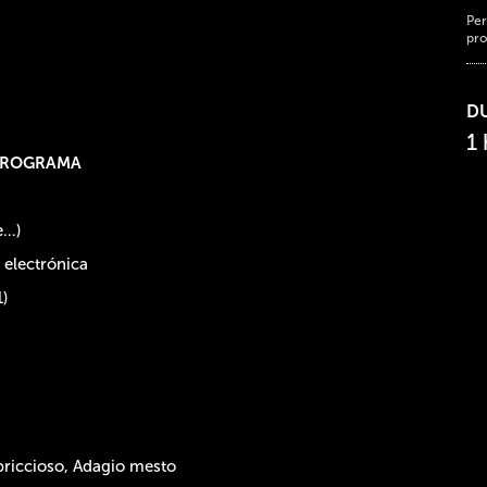
Per
pro
D
1
PROGRAMA
e…)
 electrónica
1)
apriccioso, Adagio mesto