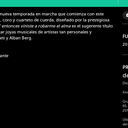
na nueva temporada en marcha que comienza con este
 coro y cuarteto de cuerda, diseñado por la prestigiosa
 entonces viniste a robarme el alma
es el sugerente título
r joyas musicales de artistas tan personales y
F
ti y Alban Berg.
20
lante
P
d
Des
Ami
Gru
65,
25
Últ
del