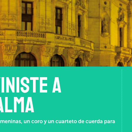
iniste a
alma
meninas, un coro y un cuarteto de cuerda para