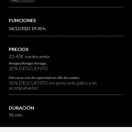
FUNCIONES
16/12/2025 19:30 h.
PRECIOS
22-42€
/con descuentos
Amigos/Amigas Arriaga:
20% DESCUENTO.
Personas con discapacidad en silla de ruedas:
50% DESCUENTO (en proscenio palco y un
acompañante)
DURACIÓN
90 min.