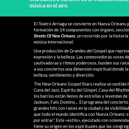
música en el aire.
El Teatro Arriaga se convierte en Nueva Orleans 
formación de 14 componentes con órgano, sección 
Streets Of New Orleans
, un recorrido por la historia
música internacional.
Una producción de Grandes del Gospel que represen
expresión y la belleza. Las conmovedoras voces de
cautivadoras y ritmos poderosos, hunden sus raíce
a sus conciertos una dimensión espiritual donde l
belleza, sentimiento y diversión.
The New Orleans Gospel Stars realiza un sentido h
Cuna del Jazz, Espíritu del Góspel, Casa del Rhyth
los barrios están llenos de estrellas y leyendas d
Jackson, Fats Domino… El programa del concierto r
grandes hits con raíces en la ciudad y da visibili
que todo el mundo identifica con Nueva Orleans: el
por entrar”. Este «estilo», ejecutado con solemnida
tiene su origen en los espirituales que las congreg