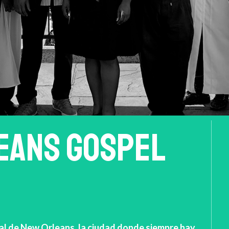
EANS GOSPEL
cal de New Orleans, la ciudad donde siempre hay