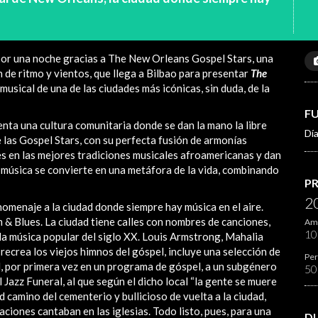
por una noche gracias a The New Orleans Gospel Stars, una
de ritmo y vientos, que llega a Bilbao para presentar
The
 musical de una de las ciudades más icónicas, sin duda, de la
F
ta una cultura comunitaria donde se dan la mano la libre
Día
 las Gospel Stars, con su perfecta fusión de armonías
s en las mejores tradiciones musicales afroamericanas y dan
a música se convierte en una metáfora de la vida, combinando
P
2
omenaje a la ciudad donde siempre hay música en el aire.
m & Blues. La ciudad tiene calles con nombres de canciones,
Ami
1
e la música popular del siglo XX. Louis Armstrong, Mahalia
ecrea los viejos himnos del góspel, incluye una selección de
Per
dad, por primera vez en un programa de góspel, a un subgénero
5
 Jazz Funeral, al que según el dicho local “la gente se muere
d camino del cementerio y bullicioso de vuelta a la ciudad,
aciones cantaban en las iglesias. Todo listo, pues, para una
D